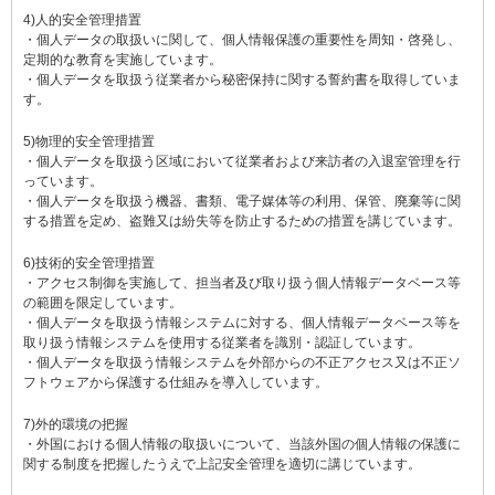
4)人的安全管理措置
・個人データの取扱いに関して、個人情報保護の重要性を周知・啓発し、
定期的な教育を実施しています。
・個人データを取扱う従業者から秘密保持に関する誓約書を取得していま
す。
5)物理的安全管理措置
・個人データを取扱う区域において従業者および来訪者の入退室管理を行
っています。
・個人データを取扱う機器、書類、電子媒体等の利用、保管、廃棄等に関
する措置を定め、盗難又は紛失等を防止するための措置を講じています。
6)技術的安全管理措置
・アクセス制御を実施して、担当者及び取り扱う個人情報データベース等
の範囲を限定しています。
・個人データを取扱う情報システムに対する、個人情報データベース等を
取り扱う情報システムを使用する従業者を識別・認証しています。
・個人データを取扱う情報システムを外部からの不正アクセス又は不正ソ
フトウェアから保護する仕組みを導入しています。
7)外的環境の把握
・外国における個人情報の取扱いについて、当該外国の個人情報の保護に
関する制度を把握したうえで上記安全管理を適切に講じています。