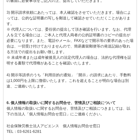
の書面に必要事項をご記入の上、提出していただきます。
3) 開示請求依頼にあたっては、本人確認をさせていただきます。場合によ
っては、公的な証明書の写しを郵送して確認させていただくことがありま
す。
※ 代理人については、委任状の提出して頂き確認を行います。なお、代理
人を立てる場合には、ご本人と代理人両者の公的証明書のコピーの提出が
必要になります。また、電話やメール、FAXなどで開示等の要求のあった場
合は、一切受け付けておりませんので、簡易書留郵便等の発送記録が取れ
る方法での提出をお願い致します。
※ 未成年者または成年被後見人の法定代理人の場合は、法的な代理権を証
明する書類で代理権があることを確認いたします。
4) 開示等請求のうち「利用目的の通知」「開示」の請求にあたり、手数料
は1,000円を上限に徴収いたします。これを超えることが明白な場合は別
途、ご連絡いたします。
6. 個人情報の取扱いに関するお問合せ、苦情及びご相談について
個人情報の取扱いに関するお問合せ、苦情及びご相談につきましては、以
下の当法人「個人情報お問合せ窓口」にご連絡ください。
社会保険労務士法人アピエンス 個人情報お問合せ窓口
TEL：03-6261-6281