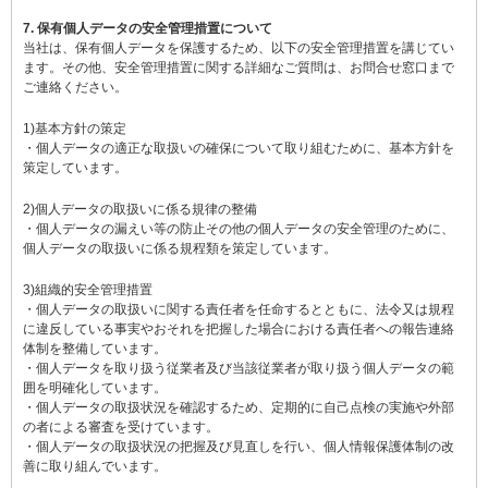
7. 保有個人データの安全管理措置について
当社は、保有個人データを保護するため、以下の安全管理措置を講じてい
ます。その他、安全管理措置に関する詳細なご質問は、お問合せ窓口まで
ご連絡ください。
1)基本方針の策定
・個人データの適正な取扱いの確保について取り組むために、基本方針を
策定しています。
2)個人データの取扱いに係る規律の整備
・個人データの漏えい等の防止その他の個人データの安全管理のために、
個人データの取扱いに係る規程類を策定しています。
3)組織的安全管理措置
・個人データの取扱いに関する責任者を任命するとともに、法令又は規程
に違反している事実やおそれを把握した場合における責任者への報告連絡
体制を整備しています。
・個人データを取り扱う従業者及び当該従業者が取り扱う個人データの範
囲を明確化しています。
・個人データの取扱状況を確認するため、定期的に自己点検の実施や外部
の者による審査を受けています。
・個人データの取扱状況の把握及び見直しを行い、個人情報保護体制の改
善に取り組んでいます。