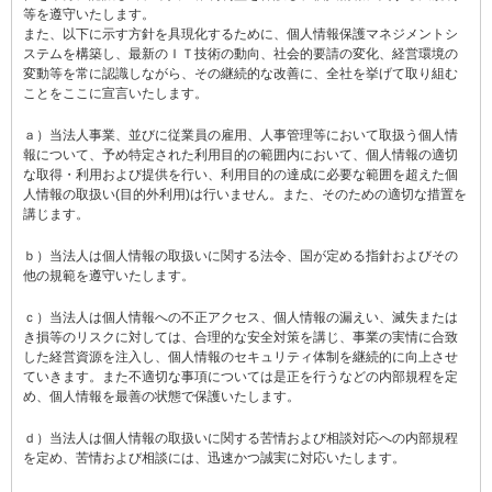
等を遵守いたします。
また、以下に示す方針を具現化するために、個人情報保護マネジメントシ
ステムを構築し、最新のＩＴ技術の動向、社会的要請の変化、経営環境の
変動等を常に認識しながら、その継続的な改善に、全社を挙げて取り組む
ことをここに宣言いたします。
ａ）当法人事業、並びに従業員の雇用、人事管理等において取扱う個人情
報について、予め特定された利用目的の範囲内において、個人情報の適切
な取得・利用および提供を行い、利用目的の達成に必要な範囲を超えた個
人情報の取扱い(目的外利用)は行いません。また、そのための適切な措置を
講じます。
ｂ）当法人は個人情報の取扱いに関する法令、国が定める指針およびその
他の規範を遵守いたします。
ｃ）当法人は個人情報への不正アクセス、個人情報の漏えい、滅失または
き損等のリスクに対しては、合理的な安全対策を講じ、事業の実情に合致
した経営資源を注入し、個人情報のセキュリティ体制を継続的に向上させ
ていきます。また不適切な事項については是正を行うなどの内部規程を定
め、個人情報を最善の状態で保護いたします。
ｄ）当法人は個人情報の取扱いに関する苦情および相談対応への内部規程
を定め、苦情および相談には、迅速かつ誠実に対応いたします。