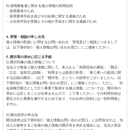
5) 採用募集者に関する個人情報の利用目的
・採用選考のため
・採用選考手続き及びその結果に関する連絡のため
・入社前手続き実施とその他の手続きに関する連絡のため
4. 苦情・相談の申し出先
個人情報の取扱いに関するお問い合わせ、苦情及びご相談につきまして
は、以下第6項の「個人情報お問い合わせ窓口」にご連絡ください。
5. 開示等の求めに応じる手続
1) 開示対象の個人情報について
当法人で取扱う個人情報に関して、本人から「利用目的の通知」「開示」
「訂正、追加又は削除」「利用または提供の拒否」「第三者への提供に関
する記録の開示」（以下「開示等」という）の請求がございましたら、以
下第6項の「個人情報お問い合わせ窓口」にご連絡ください。ただし、「社
会保険労務士として行う事業で取得する個人情報」については、開示等の
求めには応じることが出来ませんので、ご了承ください。その利用目的は
委託された業務を遂行するためであり、それ以外の目的には一切利用致し
ません。
2) 開示請求の申出先
開示請求は以下第6項の「個人情報お問い合わせ窓口」にお問合せの上、当
法人が保有するご自身の個人情報の開示等を求める場合には、当法人所定